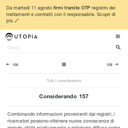
Da martedì 11 agosto
registro dei
firmi tramite OTP
trattamenti e contratti con il responsabile. Scopri di
più 🔗




156
158
Tutti i considerando
Considerando
157
Combinando informazioni provenienti dai registri, i
ricercatori possono ottenere nuove conoscenze di
grande utilità relativamente a patologie diffuse come