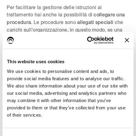
Per facilitare la gestione delle istruzioni al
trattamento hai anche la possibilità di
collegare una
. Le procedure sono
che
procedura
allegati speciali
carichi sull’organizzazione, in questo modo, se una
procedura contiene delle istruzioni puoi
collegarla
senza doverle
direttamente ad un trattamento
riscrivere ogni volta.
This website uses cookies
Anche in questo caso, se si tratta di una procedura
We use cookies to personalise content and ads, to
specifica, puoi collegarla sul
o
singolo autorizzato
provide social media features and to analyse our traffic.
sulla
dalla sezione
Organigramma.
singola mansione
We also share information about your use of our site with
our social media, advertising and analytics partners who
may combine it with other information that you’ve
Invio digitale del documento
provided to them or that they’ve collected from your use
di autorizzazione
of their services.
Se vuoi risparmiare l'utilizzo della carta utilizza la
funzione di
invio digitale dei documenti di