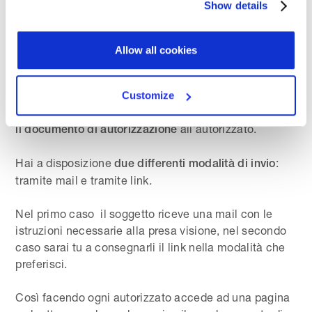
Show details
autorizzazione al trattamento.
Per inviare digitalmente i documenti ad un autorizzato
Allow all cookies
è sufficiente entrare nella sua scheda e cliccare la
sezione
Autorizzazioni
.
Customize
Tramite il pulsante
Nuova richiesta
invii digitalmente
all’autorizzato.
il documento di autorizzazione
Hai a disposizione
:
due differenti modalità di invio
tramite mail e tramite link.
Nel primo caso il soggetto riceve una mail con le
istruzioni necessarie alla presa visione, nel secondo
caso sarai tu a consegnarli il link nella modalità che
preferisci.
Così facendo ogni autorizzato accede ad una pagina