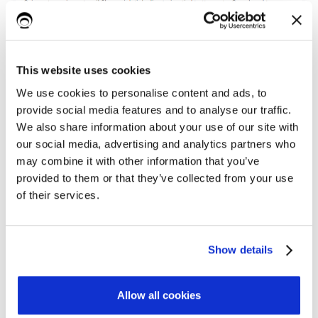
This website uses cookies
We use cookies to personalise content and ads, to
provide social media features and to analyse our traffic.
Durante la procedura di importazione UTOPIA
effettua
We also share information about your use of our site with
sui dati:
alcuni controlli
our social media, advertising and analytics partners who
may combine it with other information that you’ve
se esistono autorizzati con lo
verifica
stesso
provided to them or that they’ve collected from your use
;
codice fiscale
of their services.
se uno dei codici fiscali
;
verifica
non è valido
il numero massimo di autorizzati
limita
Show details
importabili in un singolo file a
soggetti.
500
Se anche una sola di queste condizioni non è
Allow all cookies
soddisfatta l'importazione viene
e dovrai
interrotta