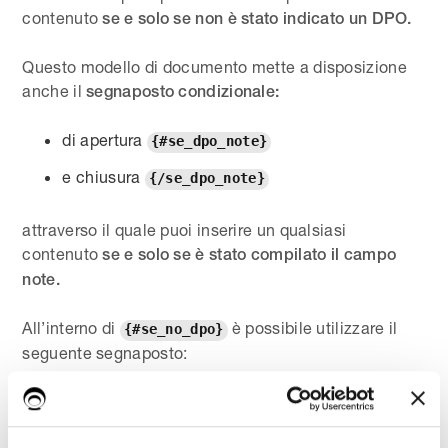
contenuto
se e solo se non è stato indicato un DPO.
Questo modello di documento mette a disposizione
anche il
segnaposto condizionale:
di apertura
{#se_dpo_note}
e chiusura
{/se_dpo_note}
attraverso il quale puoi inserire un qualsiasi
contenuto
se e solo se è stato compilato il campo
note.
All’interno di
è possibile utilizzare il
{#se_no_dpo}
seguente segnaposto:
- questo segnaposto sarà sostituito con
{dpo_note}
le
Note presenti nel campo DPO all’interno