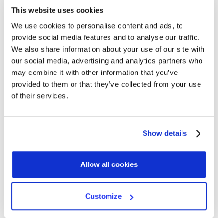
per la quale stai creando il
dell’organizzazione
This website uses cookies
modello di documento per il registro delle attività di
formazione.
We use cookies to personalise content and ads, to
provide social media features and to analyse our traffic.
Questo modello di documento mette a disposizione
We also share information about your use of our site with
anche il
segnaposto condizionale:
our social media, advertising and analytics partners who
may combine it with other information that you’ve
di apertura
provided to them or that they’ve collected from your use
{#se_no_note}
of their services.
e chiusura
{/se_no_note}
attraverso il quale puoi inserire un determinato
Show details
contenuto
solo se l’organizzazione non ha inserito le
note riguardo ai motivi per cui non ha designato un
DPO.
Allow all cookies
Uso del segnaposto condizionale
Customize
Questo modello di documento mette a disposizione il