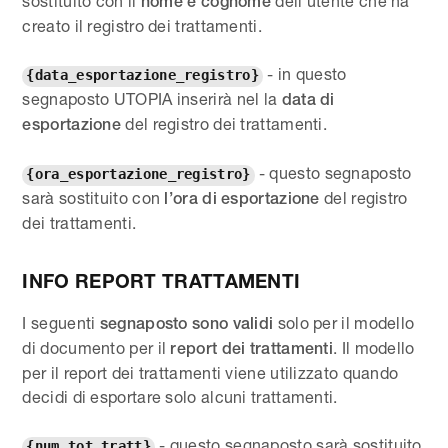
sostituito con il
dell’utente che ha
nome e cognome
creato il registro dei trattamenti.
- in questo
{data_esportazione_registro}
segnaposto UTOPIA inserirà nel la
data di
del registro dei trattamenti.
esportazione
- questo segnaposto
{ora_esportazione_registro}
sarà sostituito con
del registro
l’ora di esportazione
dei trattamenti.
INFO REPORT TRATTAMENTI
I seguenti
solo per il modello
segnaposto sono validi
di documento per il
. Il modello
report dei trattamenti
per il report dei trattamenti viene utilizzato quando
decidi di esportare solo alcuni trattamenti.
- questo segnaposto sarà sostituito
{num_tot_tratt}