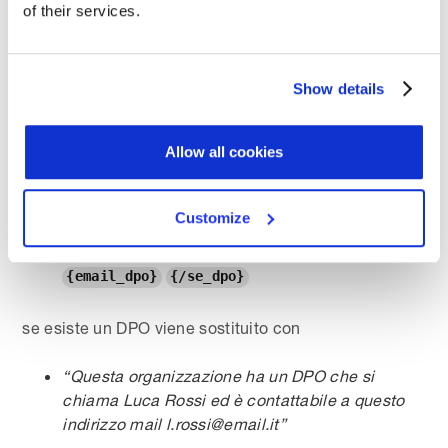
le note inserite in caso di mancata designazione di
of their services.
per la quale stai
un DPO per l’organizzazione
scaricando il registro dei trattamenti.
Show details
Ecco un esempio di utilizzo del segnaposto
condizionale:
Allow all cookies
Questa organizzazione ha designato
{#se_dpo}
un DPO che si chiama
{#se_nome_dpo}
Customize
ed è
{nome_completo_dpo}{#se_nome_dpo}
contattabile a questo indirizzo mail
{email_dpo}
{/se_dpo}
se esiste un DPO viene sostituito con
“Questa organizzazione ha un DPO che si
chiama Luca Rossi ed è contattabile a questo
indirizzo mail l.rossi@email.it”