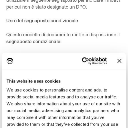
per cui non è stato designato un DPO.
Uso del segnaposto condizionale
Questo modello di documento mette a disposizione il
segnaposto condizionale:
di apertura
{#se_no_dpo_e_note}
e chiusura
{/se_no_dpo_e_note}
attraverso il quale puoi inserire un qualsiasi
This website uses cookies
contenuto
ed
se e solo se non è stato inserito un DPO
We use cookies to personalise content and ads, to
è stato compilato il campo dedicato ai motivi per cui
provide social media features and to analyse our traffic.
non si è designato un DPO. Il modello di documento
We also share information about your use of our site with
predefinito riporta il segnaposto:
our social media, advertising and analytics partners who
may combine it with other information that you’ve
- questo segnaposto sarà sostituito con il
{note_dpo}
provided to them or that they’ve collected from your use