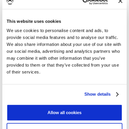
property_value}
Per esempio potresti creare una lista che contiene
This website uses cookies
solamente gli asset di tipo "Software"
We use cookies to personalise content and ads, to
provide social media features and to analyse our traffic.
Ecco come fare;
We also share information about your use of our site with
our social media, advertising and analytics partners who
Tag di apertura:
may combine it with other information that you’ve
provided to them or that they’ve collected from your use
{#assets_list| asset_type: Software}
of their services.
Elenco dei software
Show details
Tag di chiusura
{/assets_list | asset_type: Software}
Allow all cookies