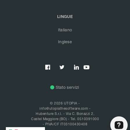
LINGUE
Italiano
Inglese



Stato servizi
© 2026 UTOPIA -
info@utopiathesoftware.com
-
Hubenture S.r.l. - Via C. Bonazzi 2,
Castel Maggiore (BO) -
Tel. 0510391000
- PIVA/CF IT03100430408