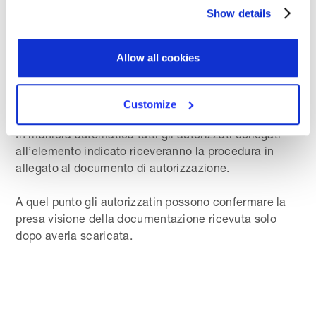
autorizzati
Show details
Con la nuova funzione di invio delle autorizzazioni
digitali anche l
’invio delle procedure agli autorizzati
Allow all cookies
diventa digitale.
E’ sufficiente
collegare una procedura ad un
Customize
elemento di organigramma.
In maniera automatica tutti gli autorizzati collegati
all’elemento indicato riceveranno la procedura in
allegato al documento di autorizzazione.
A quel punto gli autorizzatin possono confermare la
presa visione della documentazione ricevuta solo
dopo averla scaricata.