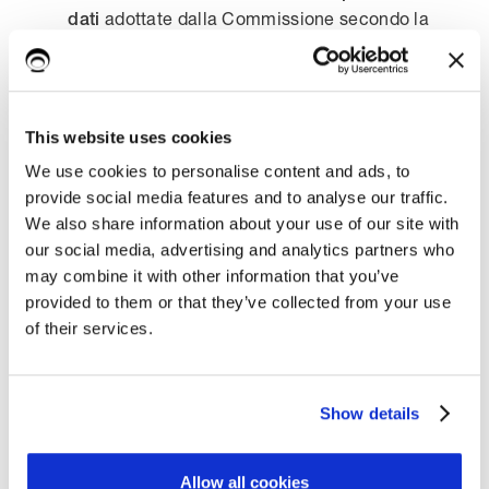
adottate dalla Commissione secondo la
dati
procedura d’esame di cui all
’articolo 93
,
paragrafo 2;
clausole contrattuali standard di protezione dei
This website uses cookies
adottate da un’autorità di controllo e
dati
approvate dalla Commissione secondo la
We use cookies to personalise content and ads, to
procedura di esame di cui all’
articolo 93
,
provide social media features and to analyse our traffic.
paragrafo 2;
We also share information about your use of our site with
our social media, advertising and analytics partners who
un codice di condotta approvato ai sensi
may combine it with other information that you’ve
, insieme alle clausole
dell’
articolo 40
provided to them or that they’ve collected from your use
contrattuali vincolanti che diano le appropriate
of their services.
garanzie rispetto ai diritti dei soggetti
interessati;
un meccanismo di certificazione approvato a
Show details
, insieme alle clausole
norma dell’
articolo 42
contrattuali vincolanti che diano le appropriate
Allow all cookies
garanzie rispetto ai diritti dei soggetti