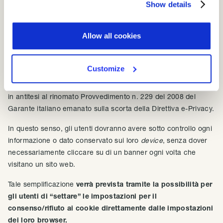
Show details
Uno degli obiettivi primari del nuovo Regolamento e-
Privacy è quello di semplificare le regole
dei cookie
e di
Allow all cookies
razionalizzare il metodo di raccolta del relativo consenso per
renderlo più “
user friendly
“.
Customize
Nella proposta del Regolamento si afferma che i
siti web non
dovranno più mostrare i pop up per il consenso ai cookie,
in antitesi al rinomato Provvedimento n. 229 del 2008 del
Garante italiano emanato sulla scorta della Direttiva e-Privacy.
In questo senso, gli utenti dovranno avere sotto controllo ogni
informazione o dato conservato sui loro
device
, senza dover
necessariamente cliccare su di un banner ogni volta che
visitano un sito web.
Tale semplificazione
verrà prevista tramite la possibilità per
gli utenti di “settare” le impostazioni per il
consenso/rifiuto ai cookie direttamente dalle impostazioni
dei loro browser.