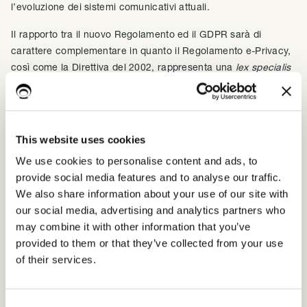
l’evoluzione dei sistemi comunicativi attuali.
Il rapporto tra il nuovo Regolamento ed il GDPR sarà di
carattere complementare in quanto il Regolamento e-Privacy,
così come la Direttiva del 2002, rappresenta una
lex specialis
del GDPR.
Sul rapporto tra GDPR e futuro Regolamento e-Privacy, il
Garante Europeo ha sostenuto che:
This website uses cookies
Il Regolamento e-Privacy
non deve abbassare il livello
We use cookies to personalise content and ads, to
di protezione
offerto dall'attuale Direttiva e-Privacy.
provide social media features and to analyse our traffic.
We also share information about your use of our site with
Il Regolamento e-Privacy
dovrebbe garantire la
our social media, advertising and analytics partners who
protezione di tutti i tipi di comunicazioni
may combine it with other information that you’ve
elettroniche
, comprese quelle effettuate da servizi
provided to them or that they’ve collected from your use
"
Over-the-To
", in modo tecnologicamente neutrale.
of their services.
Dovrebbe essere incoraggiato l'uso di dati di
comunicazione elettronica
realmente anonimi.