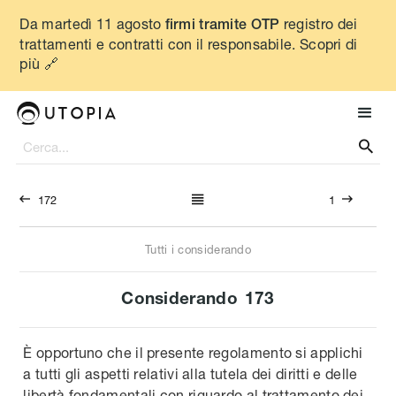
Da martedì 11 agosto
registro dei
firmi tramite OTP
trattamenti e contratti con il responsabile. Scopri di
più 🔗




172
1
Tutti i considerando
Considerando
173
È opportuno che il presente regolamento si applichi
a tutti gli aspetti relativi alla tutela dei diritti e delle
libertà fondamentali con riguardo al trattamento dei