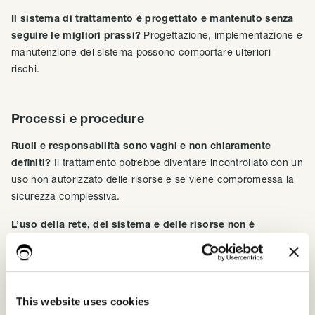
Il sistema di trattamento è progettato e mantenuto senza
seguire le migliori prassi?
Progettazione, implementazione e
manutenzione del sistema possono comportare ulteriori
rischi.
Processi e procedure
Ruoli e responsabilità sono vaghi e non chiaramente
definiti?
Il trattamento potrebbe diventare incontrollato con un
uso non autorizzato delle risorse e se viene compromessa la
sicurezza complessiva.
L’uso della rete, del sistema e delle risorse non è
chiaramente definito?
Possono sorgere minacce a causa di
incomprensioni o utilizzi impropri, una chiara definizione delle
politiche può ridurre potenziali rischi.
This website uses cookies
I dipendenti trattano dati personali con i loro dispositivi?