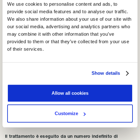
Aumenterebbe il rischio di perdita dei dati e la possibilità che
We use cookies to personalise content and ads, to
si verifichino accessi non autorizzati. Inoltre aumenta il rischio
provide social media features and to analyse our traffic.
che vengano introdotti bug o virus a causa del mancato
We also share information about your use of our site with
controllo a livello centrale.
our social media, advertising and analytics partners who
may combine it with other information that you’ve
I dipendenti sono autorizzati a trasferire, archiviare o
provided to them or that they’ve collected from your use
trattare dati personali al di fuori dei locali
of their services.
dell’organizzazione?
Nascerebbero rischi aggiuntivi legati a
canali di trasmissione insicuri e all’uso non autorizzato di
queste informazioni.
Show details
Le attività di trattamento sono eseguite senza la creazione
di file di registro?
La presenza di tali meccanismi
Allow all cookies
diminuirebbe l’abuso intenzionale o accidentale di processi,
procedure e risorse.
Customize
Parti e persone coinvolte
Il trattamento è eseguito da un numero indefinito di