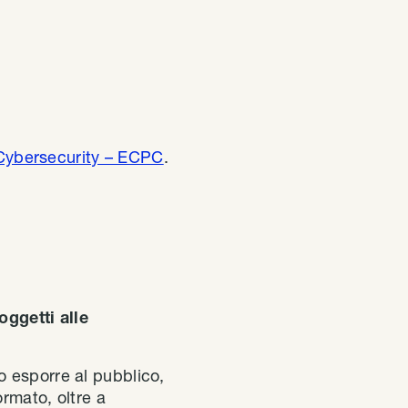
 Cybersecurity – ECPC
.
oggetti alle
 o esporre al pubblico,
rmato, oltre a