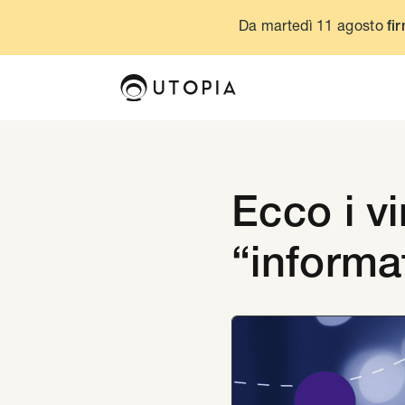
Da martedì 11 agosto
fir
Ecco i vi
“informa