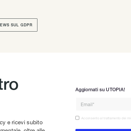
NEWS SUL GDPR
tro
Aggiornati su UTOPIA!
Acconsento al trattamento dei mi
acy e ricevi subito
mentale, oltre alle