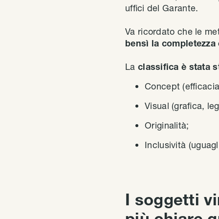
uffici del Garante.
Va ricordato che le met
bensì la completezza 
La
classifica è stata s
Concept (efficacia 
Visual (grafica, le
Originalità;
Inclusività (uguag
I soggetti v
più chiare g