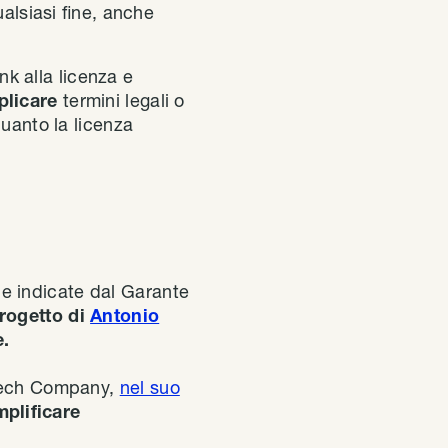
ualsiasi fine, anche
nk alla licenza e
plicare
termini legali o
quanto la licenza
che indicate dal Garante
rogetto di
Antonio
e.
 Tech Company,
nel suo
plificare