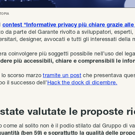
TOPIA
l
contest “Informative privacy più chiare grazie alle
 da parte del Garante rivolto a sviluppatori, esperti, a
rsitari, designer, avvocati e tutti gli interessati della 
a coinvolgere più soggetti possibile nell’uso del lega
dere più accessibili, chiare e comprensibili le info
 lo scorso marzo
tramite un post
che presentava ques
o il successo dell’
Hack the dock di dicembre.
tate valutate le proposte r
 come al solito non è il podio stilato dal Gruppo di val
quantità (ben 59) e soprattutto la qualità delle pro