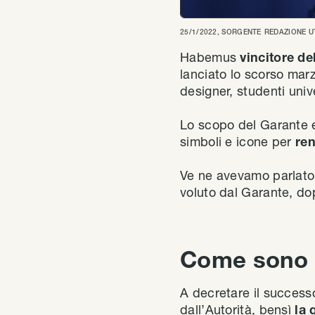
25/1/2022
, SORGENTE
REDAZIONE U
Habemus
vincitore de
lanciato lo scorso marzo
designer, studenti unive
Lo scopo del Garante er
simboli e icone per
ren
Ve ne avevamo parlato
voluto dal Garante, dop
Come sono s
A decretare il successo
dall’Autorità, bensì
la 