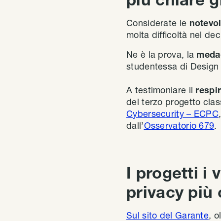
Considerate le
notevol
molta difficoltà nel decr
Ne è la prova, la
medag
studentessa di Design 
A testimoniare il
respir
del terzo progetto clas
Cybersecurity – ECPC
dall’
Osservatorio 679
.
I progetti i
privacy più 
Sul sito del Garante
, o