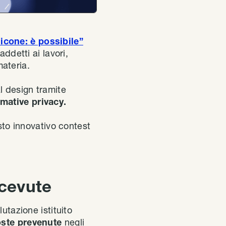
 icone: è possibile”
ddetti ai lavori,
materia.
l design tramite
rmative privacy.
to innovativo contest
icevute
utazione istituito
poste prevenute
negli