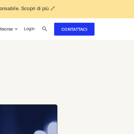
ponsabile. Scopri di più 🔗

Login
Risorse
CONTATTACI