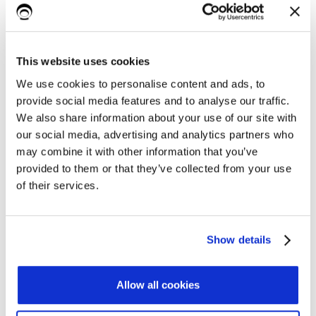
Rimani aggiornato sul
mondo GDPR e ricevi
This website uses cookies
l'infografica
We use cookies to personalise content and ads, to
provide social media features and to analyse our traffic.
sull'accountability
We also share information about your use of our site with
our social media, advertising and analytics partners who
documentale
may combine it with other information that you’ve
provided to them or that they’ve collected from your use
Scopri quali sono gli
adempimenti documentali
of their services.
a fronte dell’entrata in
obbligatori e consigliati
vigore del nuovo regolamento europeo sulla
protezione dei dati personali.
Show details
Allow all cookies