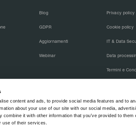
Blog
Privacy policy
one
GDPR
Cookie policy
Aggiornamenti
IT & Data Secu
Webinar
Data processi
Termini e Cond
CAIQ v3.1
s
ise content and ads, to provide social media features and to an
rmation about your use of our site with our social media, advertis
 combine it with other information that you’ve provided to them o
 use of their services.
ture S.r.l. - Via C. Bonazzi 2, Castel Maggiore (BO) -
Tel. 0510391000
- PIV