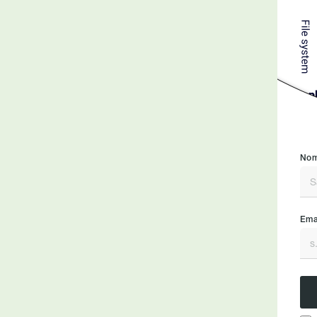
Nom
Emai