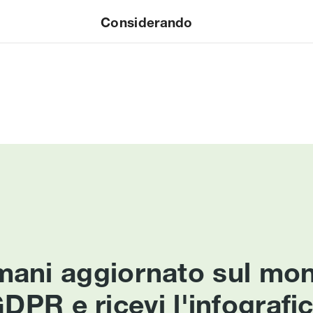
Considerando
mani aggiornato sul mo
DPR e ricevi l'infografi