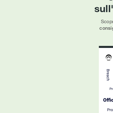
sul
Scopr
consig