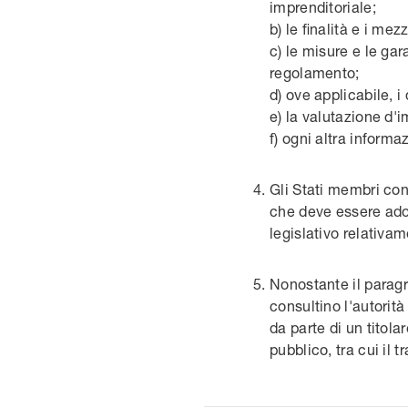
imprenditoriale;
b) le finalità e i mez
c) le misure e le gar
regolamento;
d) ove applicabile, i 
e) la valutazione d'i
f) ogni altra informaz
Gli Stati membri cons
che deve essere adot
legislativo relativa
Nonostante il paragra
consultino l'autorità
da parte di un titola
pubblico, tra cui il 