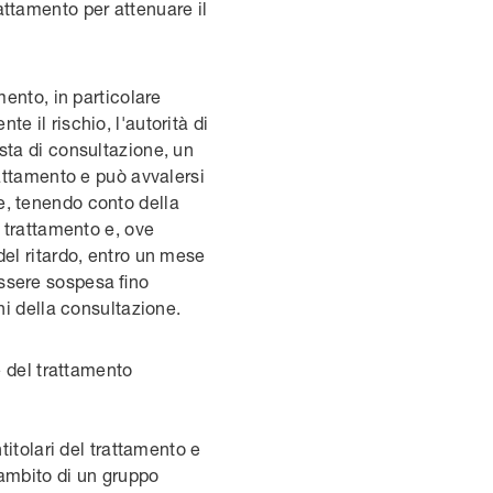
attamento per attenuare il
mento, in particolare
te il rischio, l'autorità di
esta di consultazione, un
trattamento e può avvalersi
e, tenendo conto della
l trattamento e, ove
del ritardo, entro un mese
essere sospesa fino
ini della consultazione.
re del trattamento
ntitolari del trattamento e
'ambito di un gruppo