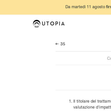
Da martedì 11 agosto
fir
35

C
Il titolare del tratt
valutazione d'impatt