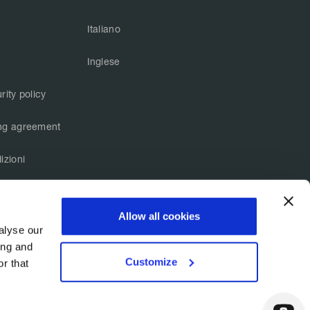
Italiano
Inglese
rity policy
ng agreement
izioni
Allow all cookies
Stato servizi
alyse our
ing and
Customize
r that
A/CF IT03100430408