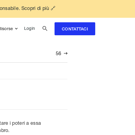
ponsabile. Scopri di più 🔗

Login
Risorse
CONTATTACI
56

are i poteri a essa
mbro.