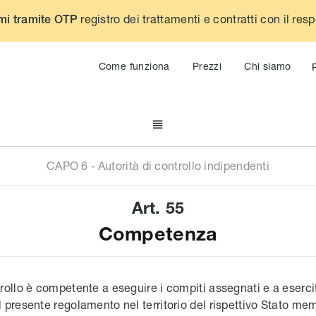
registro dei trattamenti e contratti con il res
mi tramite OTP
Come funziona
Prezzi
Chi siamo

CAPO
6
-
Autorità di controllo indipendenti
Art.
55
Competenza
trollo è competente a eseguire i compiti assegnati e a esercit
l presente regolamento nel territorio del rispettivo Stato me