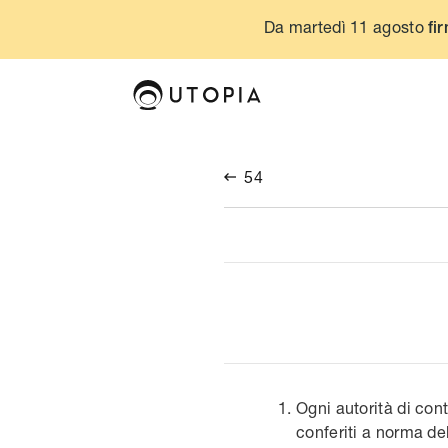
Da martedì 11 agosto
fir
54

Ogni autorità di con
conferiti a norma de