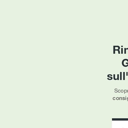
Ri
G
sul
Scopr
consig