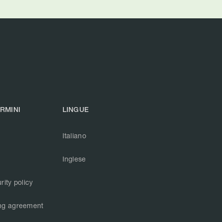
ERMINI
LINGUE
Italiano
Inglese
rity policy
ng agreement