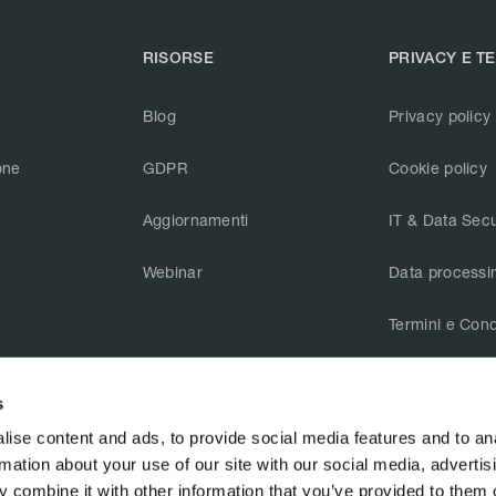
RISORSE
PRIVACY E T
Blog
Privacy policy
one
GDPR
Cookie policy
Aggiornamenti
IT & Data Secu
Webinar
Data processi
Termini e Cond
CAIQ v3.1
s
ise content and ads, to provide social media features and to an
rmation about your use of our site with our social media, advertis
 combine it with other information that you’ve provided to them o