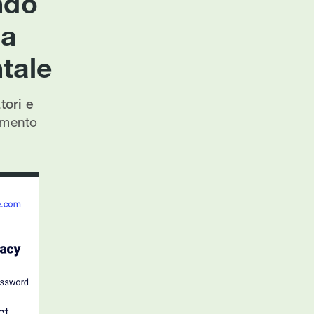
ndo
ca
tale
ori e
lamento