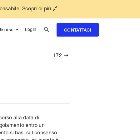
ponsabile. Scopri di più 🔗

Login
Risorse
CONTATTACI
172

corso alla data di
egolamento entro un
ento si basi sul consenso
suo consenso, se questo è