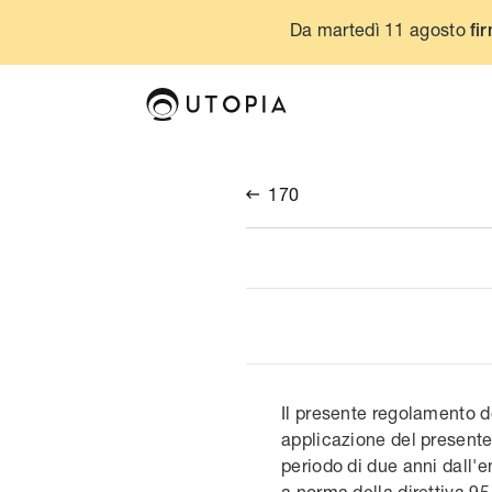
Da martedì 11 agosto
fir
170

Il presente regolamento do
applicazione del present
periodo di due anni dall'e
a norma della direttiva 9