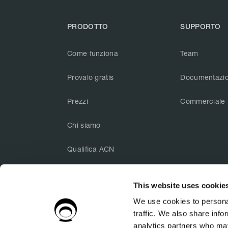
PRODOTTO
SUPPORTO
Come funziona
Team
Provalo gratis
Documentazi
Prezzi
Commerciale
Chi siamo
Qualifica ACN
This website uses cookie



We use cookies to personal
traffic. We also share info
analytics partners who may