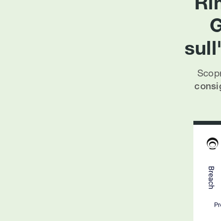
Ri
G
sul
Scopr
consig