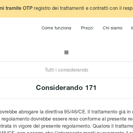
registro dei trattamenti e contratti con il res
mi tramite OTP
Come funziona
Prezzi
Chi siamo

Tutti i considerando
Considerando
171
vrebbe abrogare la direttiva 95/46/CE. Il trattamento già in 
e regolamento dovrebbe essere reso conforme al presente r
ntrata in vigore del presente regolamento. Qualora il trattam
5/46/CE, non occorre che l'interessato presti nuovamente il 