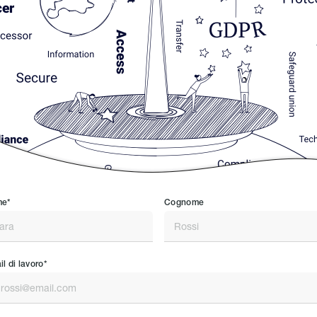
e*
Cognome
l di lavoro*