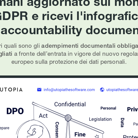
mani aggiornato sul mo
DPR e ricevi l'infografi
l'accountability documen
i quali sono gli
adempimenti documentali obbligat
liati
a fronte dell’entrata in vigore del nuovo rego
europeo sulla protezione dei dati personali.