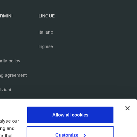
ERMINI
LINGUE
Italiano
Inglese
rity policy
ng agreement
izioni
Allow all cookies
Stato servizi
alyse our
ing and
Customize
r that