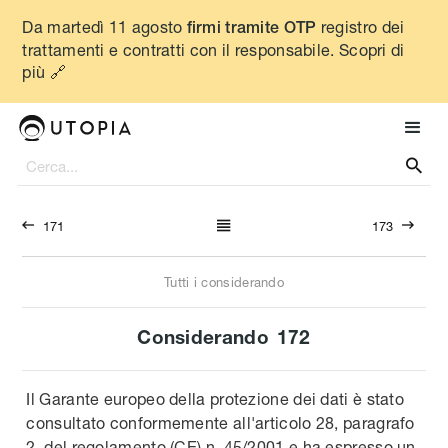
Da martedì 11 agosto
registro dei
firmi tramite OTP
trattamenti e contratti con il responsabile. Scopri di
più 🔗




171
173
Tutti i considerando
Considerando
172
Il Garante europeo della protezione dei dati è stato
consultato conformemente all'articolo 28, paragrafo
2, del regolamento (CE) n. 45/2001 e ha espresso un