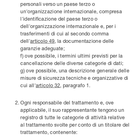
personali verso un paese terzo o
un'organizzazione internazionale, compresa
l'identificazione del paese terzo o
dell'organizzazione internazionale e, per i
trasferimenti di cui al secondo comma
dell'
articolo 49
, la documentazione delle
garanzie adeguate;
f) ove possibile, i termini ultimi previsti per la
cancellazione delle diverse categorie di dati;
g) ove possibile, una descrizione generale delle
misure di sicurezza tecniche e organizzative di
cui all'
articolo 32
, paragrafo 1.
Ogni responsabile del trattamento e, ove
applicabile, il suo rappresentante tengono un
registro di tutte le categorie di attività relative
al trattamento svolte per conto di un titolare del
trattamento, contenente: