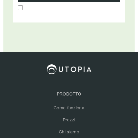
PRODOTTO
Come funziona
Prezzi
Chi siamo