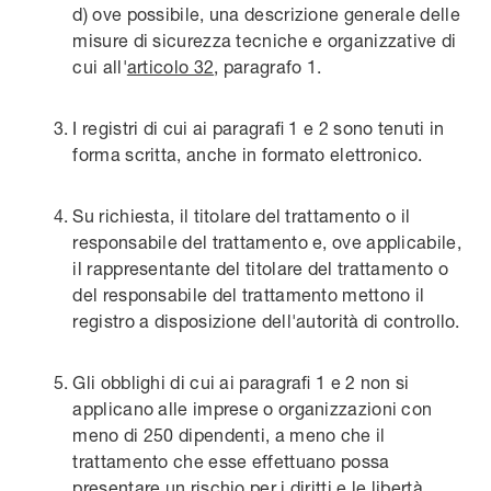
d) ove possibile, una descrizione generale delle
misure di sicurezza tecniche e organizzative di
cui all'
articolo 32
, paragrafo 1.
I registri di cui ai paragrafi 1 e 2 sono tenuti in
forma scritta, anche in formato elettronico.
Su richiesta, il titolare del trattamento o il
responsabile del trattamento e, ove applicabile,
il rappresentante del titolare del trattamento o
del responsabile del trattamento mettono il
registro a disposizione dell'autorità di controllo.
Gli obblighi di cui ai paragrafi 1 e 2 non si
applicano alle imprese o organizzazioni con
meno di 250 dipendenti, a meno che il
trattamento che esse effettuano possa
presentare un rischio per i diritti e le libertà